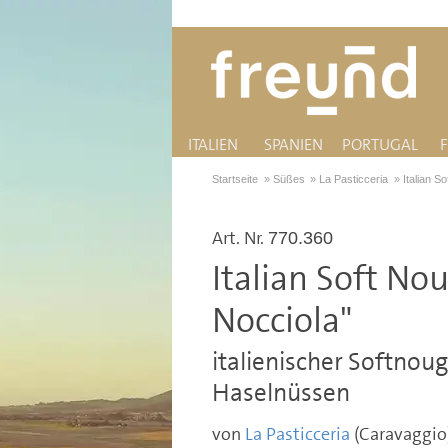
ITALIEN
SPANIEN
PORTUGAL
Startseite
»
Süßes
»
La Pasticceria
»
Italian S
Art. Nr.
770.360
Italian Soft No
Nocciola"
italienischer Softnou
Haselnüssen
von
La Pasticceria
(Caravaggio