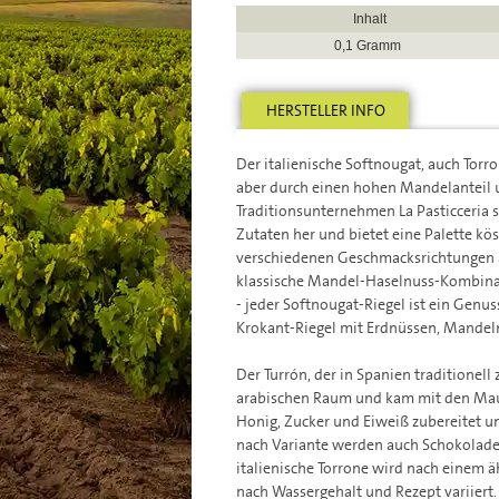
Inhalt
0,1 Gramm
HERSTELLER INFO
Der italienische Softnougat, auch Torr
aber durch einen hohen Mandelanteil 
Traditionsunternehmen La Pasticceria s
Zutaten her und bietet eine Palette kö
verschiedenen Geschmacksrichtungen a
klassische Mandel-Haselnuss-Kombinat
- jeder Softnougat-Riegel ist ein Genus
Krokant-Riegel mit Erdnüssen, Mandeln
Der Turrón, der in Spanien traditionel
arabischen Raum und kam mit den Maur
Honig, Zucker und Eiweiß zubereitet un
nach Variante werden auch Schokolade,
italienische Torrone wird nach einem ä
nach Wassergehalt und Rezept variiert.