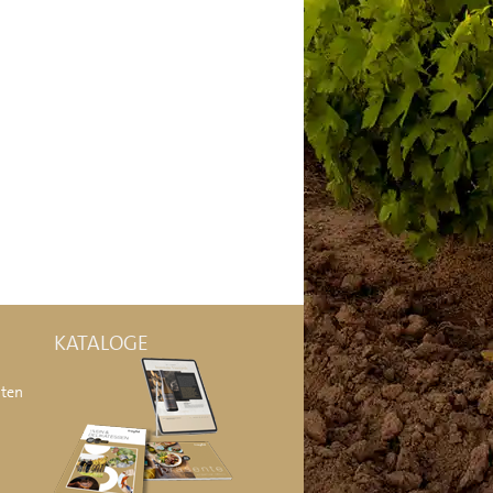
KATALOGE
äten