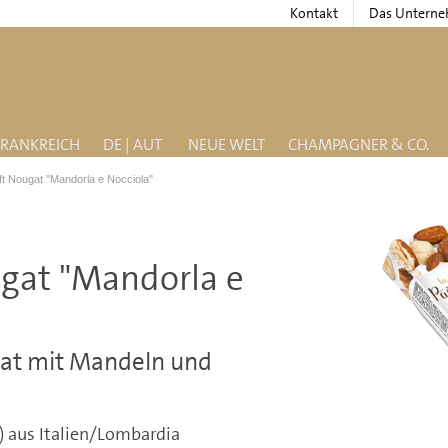
Kontakt
Das Untern
FRANKREICH
DE | AUT
NEUE WELT
CHAMPAGNER & CO.
oft Nougat "Mandorla e Nocciola"
ugat "Mandorla e
gat mit Mandeln und
) aus Italien/Lombardia