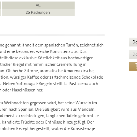
VE
25 Packungen
D
one genannt, ähnelt dem spanischen Turrón, zeichnet sich
und eine besonders weiche Konsistenz aus. Das
D
tellt diese exklusive Köstlichkeit aus hochwertigen
stlicher Riegel mit himmlischer Cremefüllung in
n. Ob herbe Zitrone, aromatische Amarenakirsche,
ion, würziger Kaffee oder zartschmelzende Schokolade
s. Neben Softnougat-Riegeln stellt La Pasticceria auch
 oder Haselnüssen her.
l zu Weihnachten gegessen wird, hat seine Wurzeln im
en nach Spanien. Die Süßigkeit wird aus Mandeln,
d meist zu rechteckigen, länglichen Tafeln geformt. Je
 kandierte Früchte oder Erdnüsse hinzugefügt. Der
hnlichen Rezept hergestellt, wobei die Konsistenz je