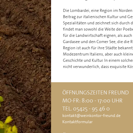
Die Lombardei, eine Region im Norden It
Beitrag zur italienischen Kultur und Ge
Spezialitäten und zeichnet sich durch d
findet man sowohl die Weite der Poebe
für die Landwirtschaft eignen, als auc
Gardasee und den Comer See, die die R
Region ist auch für ihre Städte bekannt
Modezentrum Italiens, aber auch klein
Geschichte und Kultur. In einem solchen
nicht verwunderlich, dass exquisite Kö
ÖFFNUNGSZEITEN FREUND
MO-FR: 8:00 - 17:00 UHR
TEL. 05425 - 95 46 0
kontakt@weinkontor-freund.de
Kontaktformular