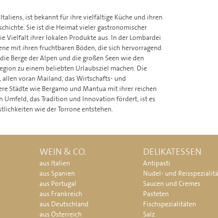
aliens, ist bekannt für ihre vielfältige Küche und ihren
schichte. Sie ist die Heimat vieler gastronomischer
ie Vielfalt ihrer lokalen Produkte aus. In der Lombardei
ne mit ihren fruchtbaren Böden, die sich hervorragend
h die Berge der Alpen und die großen Seen wie den
egion zu einem beliebten Urlaubsziel machen. Die
, allen voran Mailand, das Wirtschafts- und
ere Städte wie Bergamo und Mantua mit ihrer reichen
 Umfeld, das Tradition und Innovation fördert, ist es
stlichkeiten wie der Torrone entstehen.
WEIN & CO.
DELIKATESSEN
aus Italien
Antipasti
aus Spanien
Nudel- und Reisspezialit
aus Portugal
Saucen und Cremes
aus Frankreich
Pasteten
aus Deutschland
Fischspezialitäten
aus Österreich
Salz