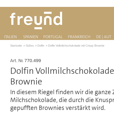
ITALIEN
SPANIEN
PORTUGAL
FRANKREICH
DE | AUT
Startseite
»
Süßes
»
Dolfin
»
Dolfin Vollmilchschokolade mit Crispy Brownie
Art. Nr.
770.499
Dolfin Vollmilchschokolade
Brownie
In diesem Riegel finden wir die ganze 
Milchschokolade, die durch die Knuspr
gepufften Brownies verstärkt wird.