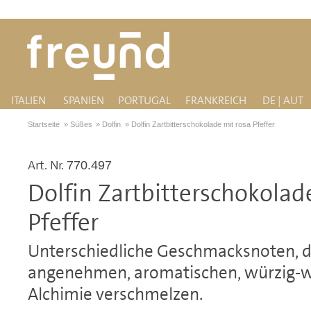
ITALIEN
SPANIEN
PORTUGAL
FRANKREICH
DE | AUT
Startseite
»
Süßes
»
Dolfin
»
Dolfin Zartbitterschokolade mit rosa Pfeffer
Art. Nr.
770.497
Dolfin Zartbitterschokolad
Pfeffer
Unterschiedliche Geschmacksnoten, di
angenehmen, aromatischen, würzig
Alchimie verschmelzen.