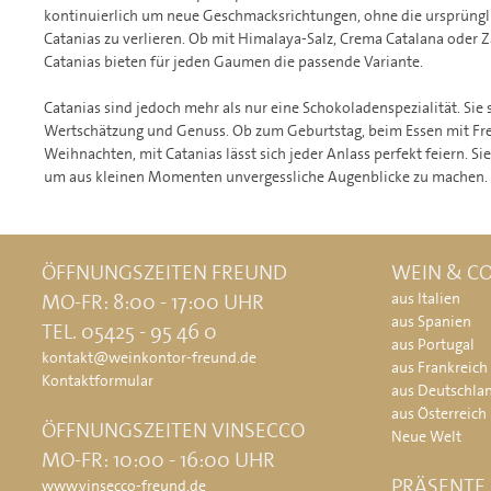
kontinuierlich um neue Geschmacksrichtungen, ohne die ursprüngli
Catanias zu verlieren. Ob mit Himalaya-Salz, Crema Catalana oder Z
Catanias bieten für jeden Gaumen die passende Variante.
Catanias sind jedoch mehr als nur eine Schokoladenspezialität. Sie 
Wertschätzung und Genuss. Ob zum Geburtstag, beim Essen mit Fr
Weihnachten, mit Catanias lässt sich jeder Anlass perfekt feiern. Si
um aus kleinen Momenten unvergessliche Augenblicke zu machen.
ÖFFNUNGSZEITEN FREUND
WEIN & CO
MO-FR: 8:00 - 17:00 UHR
aus Italien
aus Spanien
TEL. 05425 - 95 46 0
aus Portugal
kontakt@weinkontor-freund.de
aus Frankreich
Kontaktformular
aus Deutschla
aus Österreich
ÖFFNUNGSZEITEN VINSECCO
Neue Welt
MO-FR: 10:00 - 16:00 UHR
PRÄSENTE
www.vinsecco-freund.de