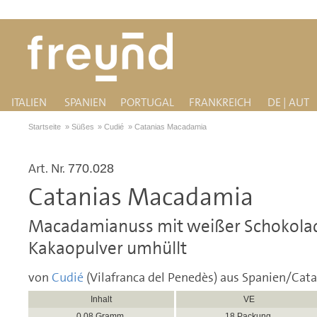
ITALIEN
SPANIEN
PORTUGAL
FRANKREICH
DE | AUT
Startseite
»
Süßes
»
Cudié
»
Catanias Macadamia
Art. Nr.
770.028
Catanias Macadamia
Macadamianuss mit weißer Schokola
Kakaopulver umhüllt
von
Cudié
(Vilafranca del Penedès) aus Spanien/Cat
Inhalt
VE
0,08 Gramm
18 Packung