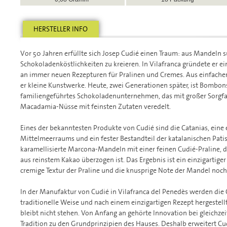
HERSTELLER INFO
Vor 50 Jahren erfüllte sich Josep Cudié einen Traum: aus Mandeln 
Schokoladenköstlichkeiten zu kreieren. In Vilafranca gründete er e
an immer neuen Rezepturen für Pralinen und Cremes. Aus einfache
er kleine Kunstwerke. Heute, zwei Generationen später, ist Bombon
familiengeführtes Schokoladenunternehmen, das mit großer Sorgf
Macadamia-Nüsse mit feinsten Zutaten veredelt.
Eines der bekanntesten Produkte von Cudié sind die Catanias, eine e
Mittelmeerraums und ein fester Bestandteil der katalanischen Patis
karamellisierte Marcona-Mandeln mit einer feinen Cudié-Praline, d
aus reinstem Kakao überzogen ist. Das Ergebnis ist ein einzigartige
cremige Textur der Praline und die knusprige Note der Mandel noch 
In der Manufaktur von Cudié in Vilafranca del Penedès werden die 
traditionelle Weise und nach einem einzigartigen Rezept hergestell
bleibt nicht stehen. Von Anfang an gehörte Innovation bei gleichze
Tradition zu den Grundprinzipien des Hauses. Deshalb erweitert Cu