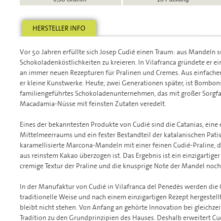
HERSTELLER INFO
Vor 50 Jahren erfüllte sich Josep Cudié einen Traum: aus Mandeln 
Schokoladenköstlichkeiten zu kreieren. In Vilafranca gründete er e
an immer neuen Rezepturen für Pralinen und Cremes. Aus einfache
er kleine Kunstwerke. Heute, zwei Generationen später, ist Bombon
familiengeführtes Schokoladenunternehmen, das mit großer Sorgf
Macadamia-Nüsse mit feinsten Zutaten veredelt.
Eines der bekanntesten Produkte von Cudié sind die Catanias, eine e
Mittelmeerraums und ein fester Bestandteil der katalanischen Patis
karamellisierte Marcona-Mandeln mit einer feinen Cudié-Praline, d
aus reinstem Kakao überzogen ist. Das Ergebnis ist ein einzigartige
cremige Textur der Praline und die knusprige Note der Mandel noch 
In der Manufaktur von Cudié in Vilafranca del Penedès werden die 
traditionelle Weise und nach einem einzigartigen Rezept hergestell
bleibt nicht stehen. Von Anfang an gehörte Innovation bei gleichze
Tradition zu den Grundprinzipien des Hauses. Deshalb erweitert Cu