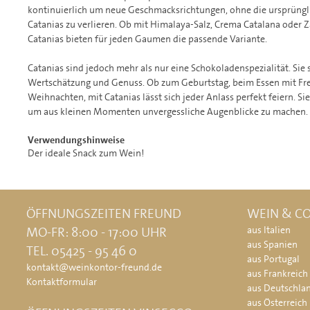
kontinuierlich um neue Geschmacksrichtungen, ohne die ursprüngli
Catanias zu verlieren. Ob mit Himalaya-Salz, Crema Catalana oder Z
Catanias bieten für jeden Gaumen die passende Variante.
Catanias sind jedoch mehr als nur eine Schokoladenspezialität. Sie 
Wertschätzung und Genuss. Ob zum Geburtstag, beim Essen mit Fr
Weihnachten, mit Catanias lässt sich jeder Anlass perfekt feiern. Si
um aus kleinen Momenten unvergessliche Augenblicke zu machen.
Verwendungshinweise
Der ideale Snack zum Wein!
ÖFFNUNGSZEITEN FREUND
WEIN & CO
MO-FR: 8:00 - 17:00 UHR
aus Italien
aus Spanien
TEL. 05425 - 95 46 0
aus Portugal
kontakt@weinkontor-freund.de
aus Frankreich
Kontaktformular
aus Deutschla
aus Österreich