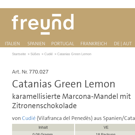
ITALIEN
SPANIEN
PORTUGAL
FRANKREICH
DE | AUT
Startseite
»
Süßes
»
Cudié
»
Catanias Green Lemon
Art. Nr.
770.027
Catanias Green Lemon
karamellisierte Marcona-Mandel mit
Zitronenschokolade
von
Cudié
(Vilafranca del Penedès) aus Spanien/Cat
Inhalt
VE
0,08 Gramm
18 Packung