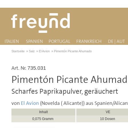
ITALIEN
SPANIEN
PORTUGAL
FRANKREICH
DE | AUT
Startseite
»
Salz
»
El Avion
»
Pimentón Picante Ahumado
Art. Nr.
735.031
Pimentón Picante Ahuma
Scharfes Paprikapulver, geräuchert
von
El Avion
(Novelda ( Alicante)) aus Spanien/Alican
Inhalt
VE
0,075 Gramm
10 Dosen