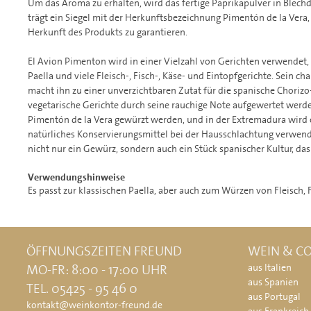
Um das Aroma zu erhalten, wird das fertige Paprikapulver in Blech
trägt ein Siegel mit der Herkunftsbezeichnung Pimentón de la Vera,
Herkunft des Produkts zu garantieren.
El Avion Pimenton wird in einer Vielzahl von Gerichten verwendet, 
Paella und viele Fleisch-, Fisch-, Käse- und Eintopfgerichte. Sein c
macht ihn zu einer unverzichtbaren Zutat für die spanische Choriz
vegetarische Gerichte durch seine rauchige Note aufgewertet werd
Pimentón de la Vera gewürzt werden, und in der Extremadura wird 
natürliches Konservierungsmittel bei der Hausschlachtung verwend
nicht nur ein Gewürz, sondern auch ein Stück spanischer Kultur, das 
Verwendungshinweise
Es passt zur klassischen Paella, aber auch zum Würzen von Fleisch, 
ÖFFNUNGSZEITEN FREUND
WEIN & CO
MO-FR: 8:00 - 17:00 UHR
aus Italien
aus Spanien
TEL. 05425 - 95 46 0
aus Portugal
kontakt@weinkontor-freund.de