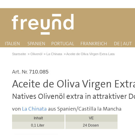
ITALIEN
SPANIEN
PORTUGAL
FRANKREICH
DE | AUT
Startseite
»
Olivenöl
»
La Chinata
»
Aceite de Oliva Virgen Extra Lata
Art. Nr.
710.085
Aceite de Oliva Virgen Extr
Natives Olivenöl extra in attraktiver 
von
La Chinata
aus Spanien/Castilla la Mancha
Inhalt
VE
0,1 Liter
24 Dosen