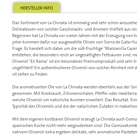
HERSTELLER INFO
Das Sortiment von La Chinata ist einmalig und sehr schön anzusehe
Delikatessen von solcher Geschmacks- und Aromen-Vielfalt aus rei
Begonnen hat La Chinata vor vielen Jahren mit der Erzeugung von h
jeher kommen dafür nur ausgewählte Oliven von Sierra de Gata-Hu
Frage. Es handelt sich dabei um die süß-fruchtige "Manzanilla Cacer
entstehen, die besonders reich an ungesättigten Fettsäuren sind, m
Olivenöl "En Rama" ist ein besonderes Premiumprodukt und sehr tra
ungefiltert! Ein authentischeres Olivenöl von solcher Reinheit mit
ist selten zu finden.
Die aromatisierten Öle von La Chinata werden ebenfalls aus der So
gewonnen. Mit Knoblauch, Zitronenschalen, Pfeffer oder mediterr
weiche Olivenöl um natürliche Aromen erweitert. Das Resultat: Ein
Typizität des Olivenöls und die der natürlichen Zutaten in makellos
Mit dem eigenen kostbaren Olivenöl erzeugt La Chinata auch Gemüs
spanischen Küche nicht mehr wegzudenken sind: Die Gemüsekomb
nativem Olivenöl extra ergeben delikate, sehr aromatische Pasteten