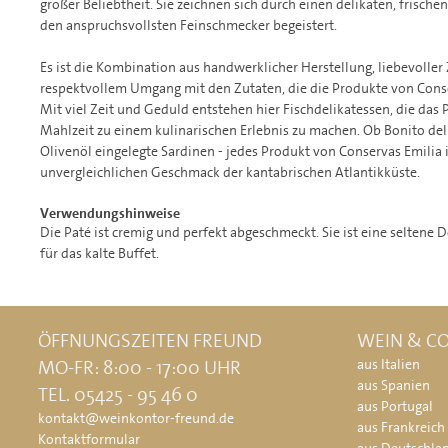
großer Beliebtheit. Sie zeichnen sich durch einen delikaten, frisch
den anspruchsvollsten Feinschmecker begeistert.
Es ist die Kombination aus handwerklicher Herstellung, liebevolle
respektvollem Umgang mit den Zutaten, die die Produkte von Conse
Mit viel Zeit und Geduld entstehen hier Fischdelikatessen, die das 
Mahlzeit zu einem kulinarischen Erlebnis zu machen. Ob Bonito del 
Olivenöl eingelegte Sardinen - jedes Produkt von Conservas Emilia i
unvergleichlichen Geschmack der kantabrischen Atlantikküste.
Verwendungshinweise
Die Paté ist cremig und perfekt abgeschmeckt. Sie ist eine seltene 
für das kalte Buffet.
ÖFFNUNGSZEITEN FREUND
WEIN & CO
MO-FR: 8:00 - 17:00 UHR
aus Italien
aus Spanien
TEL. 05425 - 95 46 0
aus Portugal
kontakt@weinkontor-freund.de
aus Frankreich
Kontaktformular