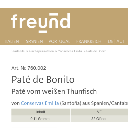
ITALIEN
SPANIEN
PORTUGAL
FRANKREICH
DE | AUT
Startseite
»
Fischspezialitäten
»
Conservas Emilia
»
Paté de Bonito
Art. Nr.
760.002
Paté de Bonito
Paté vom weißen Thunfisch
von
Conservas Emilia
(Santoña) aus Spanien/Cantab
Inhalt
VE
0,11 Gramm
32 Gläser