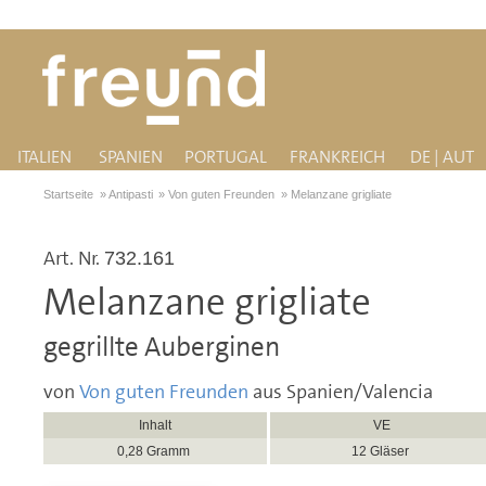
ITALIEN
SPANIEN
PORTUGAL
FRANKREICH
DE | AUT
Startseite
»
Antipasti
»
Von guten Freunden
»
Melanzane grigliate
Art. Nr.
732.161
Melanzane grigliate
gegrillte Auberginen
von
Von guten Freunden
aus Spanien/Valencia
Inhalt
VE
0,28 Gramm
12 Gläser