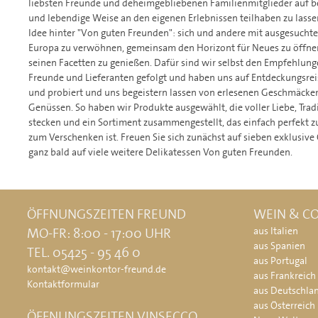
liebsten Freunde und deheimgebliebenen Familienmitglieder auf b
und lebendige Weise an den eigenen Erlebnissen teilhaben zu lassen
Idee hinter "Von guten Freunden": sich und andere mit ausgesuchte
Europa zu verwöhnen, gemeinsam den Horizont für Neues zu öffnen
seinen Facetten zu genießen. Dafür sind wir selbst den Empfehlun
Freunde und Lieferanten gefolgt und haben uns auf Entdeckungsrei
und probiert und uns begeistern lassen von erlesenen Geschmäck
Genüssen. So haben wir Produkte ausgewählt, die voller Liebe, Trad
stecken und ein Sortiment zusammengestellt, das einfach perfekt 
zum Verschenken ist. Freuen Sie sich zunächst auf sieben exklusiv
ganz bald auf viele weitere Delikatessen Von guten Freunden.
ÖFFNUNGSZEITEN FREUND
WEIN & CO
MO-FR: 8:00 - 17:00 UHR
aus Italien
aus Spanien
TEL. 05425 - 95 46 0
aus Portugal
kontakt@weinkontor-freund.de
aus Frankreich
Kontaktformular
aus Deutschla
aus Österreich
ÖFFNUNGSZEITEN VINSECCO