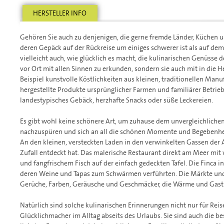
HERSTELLER INFO
Gehören Sie auch zu denjenigen, die gerne fremde Länder, Küchen 
deren Gepäck auf der Rückreise um einiges schwerer ist als auf d
vielleicht auch, wie glücklich es macht, die kulinarischen Genüsse 
vor Ort mit allen Sinnen zu erkunden, sondern sie auch mit in die 
Beispiel kunstvolle Köstlichkeiten aus kleinen, traditionellen Man
hergestellte Produkte ursprünglicher Farmen und familiärer Betrieb
landestypisches Gebäck, herzhafte Snacks oder süße Leckereien.
Es gibt wohl keine schönere Art, um zuhause dem unvergleichliche
nachzuspüren und sich an all die schönen Momente und Begebenhei
An den kleinen, versteckten Laden in den verwinkelten Gassen der 
Zufall entdeckt hat. Das malerische Restaurant direkt am Meer mit 
und fangfrischem Fisch auf der einfach gedeckten Tafel. Die Finca 
deren Weine und Tapas zum Schwärmen verführten. Die Märkte und B
Gerüche, Farben, Geräusche und Geschmäcker, die Wärme und Gastl
Natürlich sind solche kulinarischen Erinnerungen nicht nur für Reis
Glücklichmacher im Alltag abseits des Urlaubs. Sie sind auch die b