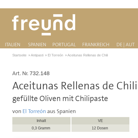
ITALIEN
SPANIEN
PORTUGAL
FRANKREICH
DE | AUT
Startseite
»
Antipasti
»
El Torreón
»
Aceitunas Rellenas de Chili
Art. Nr.
732.148
Aceitunas Rellenas de Chili
gefüllte Oliven mit Chilipaste
von
El Torreón
aus Spanien
Inhalt
VE
0,3 Gramm
12 Dosen