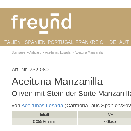
ITALIEN
SPANIEN
PORTUGAL
FRANKREICH
DE | AUT
Startseite
»
Antipasti
»
Aceitunas Losada
»
Aceituna Manzanilla
Art. Nr.
732.080
Aceituna Manzanilla
Oliven mit Stein der Sorte Manzanill
von
Aceitunas Losada
(Carmona) aus Spanien/Sevi
Inhalt
VE
0,355 Gramm
8 Gläser