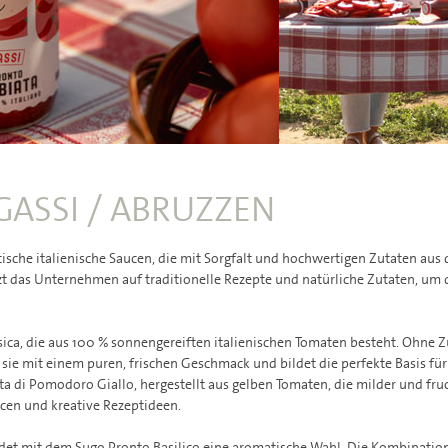
GASSI / ABRUZZEN
tische italienische Saucen, die mit Sorgfalt und hochwertigen Zutaten aus 
zt das Unternehmen auf traditionelle Rezepte und natürliche Zutaten, um
assica, die aus 100 % sonnengereiften italienischen Tomaten besteht. Ohne 
sie mit einem puren, frischen Geschmack und bildet die perfekte Basis für
ta di Pomodoro Giallo, hergestellt aus gelben Tomaten, die milder und fruch
ucen und kreative Rezeptideen.
indet mit dem Sugo Pronto Basilico eine aromatische Wahl. Die Kombinati