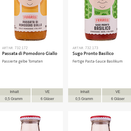
ART.NR.
ART.NR.
732.172
732.173
Passata di Pomodoro Giallo
Sugo Pronto Basilico
Passierte gelbe Tomaten
Fertige Pasta-Sauce Basilikum
Inhalt
VE
Inhalt
VE
0,5 Gramm
6 Gläser
0,5 Gramm
6 Gläser