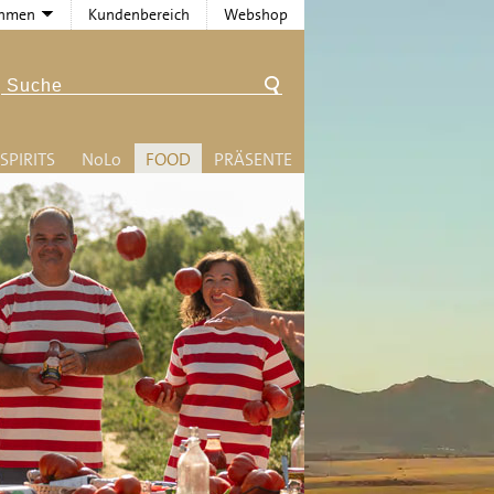
ehmen
Kundenbereich
Webshop
SPIRITS
N
o
L
o
FOOD
PRÄSENTE