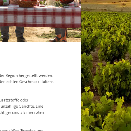
der Region hergestellt werden.
 den echten Geschmack Italiens
Zusatzstoffe oder
 unzählige Gerichte. Eine
tiger sind als ihre roten
on aus süßen Tomaten und