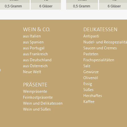
0,5 Gramm
6 Gläser
0,5 Gramm
6 Gläser
WEIN & CO.
DELIKATESSEN
aus Italien
Antipasti
aus Spanien
Nudel- und Reisspezialit
aus Portugal
Saucen und Cremes
aus Frankreich
Pasteten
aus Deutschland
Fischspezialitäten
aus Österreich
Salz
O
Neue Welt
Gewürze
Olivenöl
PRÄSENTE
Essig
Süßes
Weinpräsente
Herzhaftes
Feinkostpräsente
Kaffee
Wein und Delikatessen
Wein und Süßes