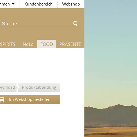
ehmen
Kundenbereich
Webshop
SPIRITS
N
o
L
o
FOOD
PRÄSENTE
ownload
Produktabbildung
Im Webshop bestellen