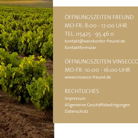
ÖFFNUNGSZEITEN FREUND
MO-FR: 8:00 - 17:00 UHR
TEL. 05425 - 95 46 0
kontakt@weinkontor-freund.de
Kontaktformular
ÖFFNUNGSZEITEN VINSECC
MO-FR: 10:00 - 16:00 UHR
www.vinsecco-freund.de
RECHTLICHES
Impressum
Allgemeine Geschäftsbedingungen
Datenschutz