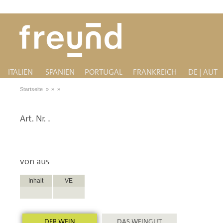
ITALIEN
SPANIEN
PORTUGAL
FRANKREICH
DE | AUT
Startseite
»
»
»
Art. Nr.
.
von
aus
Inhalt
VE
DER WEIN
DAS WEINGUT